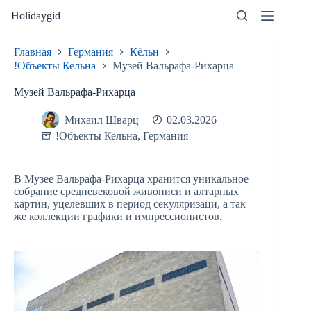
Перейти
Holidaygid
к
сути
Главная
Германия
Кёльн
!Объекты Кельна
Музей Вальрафа-Рихарца
Музей Вальрафа-Рихарца
Михаил Шварц
02.03.2026
!Объекты Кельна
,
Германия
В Музее Вальрафа-Рихарца хранится уникальное
собрание средневековой живописи и алтарных
картин, уцелевших в период секуляризаци, а так
же коллекции графики и импрессионистов.