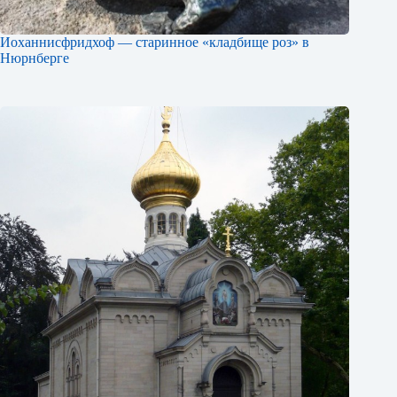
Иоханнисфридхоф — старинное «кладбище роз» в
Нюрнберге