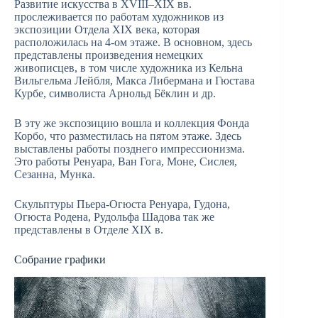
Развитие искусства в XVIII–XIX вв.
прослеживается по работам художников из
экспозиции Отдела XIX века, которая
расположилась на 4-ом этаже. В основном, здесь
представлены произведения немецких
живописцев, в том числе художника из Кельна
Вильгельма Лейбля, Макса Либермана и Гюстава
Курбе, символиста Арнольд Бёклин и др.
В эту же экспозицию вошла и коллекция Фонда
Корбо, что разместилась на пятом этаже. Здесь
выставлены работы позднего импрессионизма.
Это работы Ренуара, Ван Гога, Моне, Сислея,
Сезанна, Мунка.
Скульптуры Пьера-Огюста Ренуара, Гудона,
Огюста Родена, Рудольфа Шадова так же
представлены в Отделе XIX в.
Собрание графики