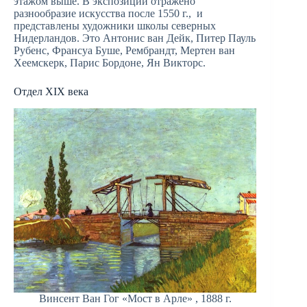
этажом выше. В экспозиции отражено
разнообразие искусства после 1550 г., и
представлены художники школы северных
Нидерландов. Это Антонис ван Дейк, Питер Пауль
Рубенс, Франсуа Буше, Рембрандт, Мертен ван
Хеемскерк, Парис Бордоне, Ян Викторс.
Отдел XIX века
Винсент Ван Гог «Мост в Арле» , 1888 г.