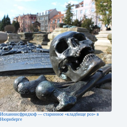
Иоханнисфридхоф — старинное «кладбище роз» в
Нюрнберге