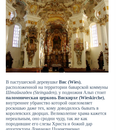
В пастушеской деревушке
Вис (Wies)
,
расположенной на территории баварской коммуны
Штайнгаден (Steingaden)
, у подножия Альп стоит
паломническая церковь Вискирхе (Wieskirche)
,
внутреннее убранство которой ошеломляет
роскошью даже тех, кому доводилось бывать в
королевских дворцах. Великолепие храма кажется
нереальным, оно сродни чуду, так же как
породившие его слезы Христа и божий дар
архитектора
Доминика Циммерманна
,