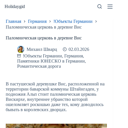
Перейти
Holidaygid
к
сути
Главная
Германия
!Объекты Германии
Паломническая церковь в деревне Вис
Паломническая церковь в деревне Вис
Михаил Шварц
02.03.2026
!Объекты Германии
,
Германия
,
Памятники ЮНЕСКО в Германии
,
Романтическая дорога
В пастушеской деревушке Вис, расположенной на
территории баварской коммуны Штайнгаден, у
подножия Альп стоит паломническая церковь
Вискирхе, внутреннее убранство которой
ошеломляет роскошью даже тех, кому доводилось
бывать в королевских дворцах.