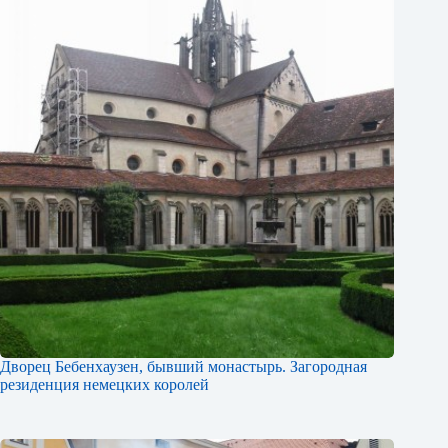
Дворец Бебенхаузен, бывший монастырь. Загородная
резиденция немецких королей