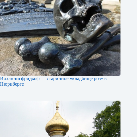
Иоханнисфридхоф — старинное «кладбище роз» в
Нюрнберге