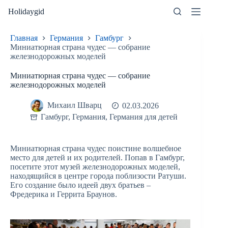
Перейти
Holidaygid
к
сути
Главная
Германия
Гамбург
Миниатюрная страна чудес — собрание
железнодорожных моделей
Миниатюрная страна чудес — собрание
железнодорожных моделей
Михаил Шварц
02.03.2026
Гамбург
,
Германия
,
Германия для детей
Миниатюрная страна чудес поистине волшебное
место для детей и их родителей. Попав в Гамбург,
посетите этот музей железнодорожных моделей,
находящийся в центре города поблизости Ратуши.
Его создание было идеей двух братьев –
Фредерика и Геррита Браунов.