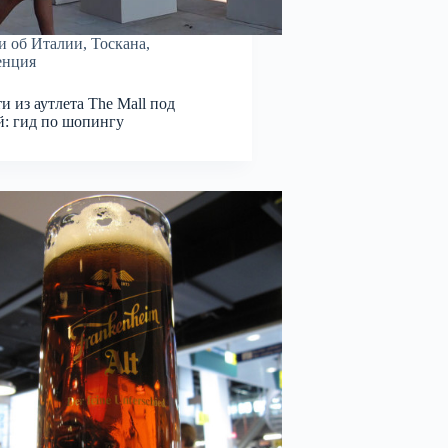
и об Италии
,
Тоскана
,
енция
и из аутлета The Mall под
: гид по шопингу