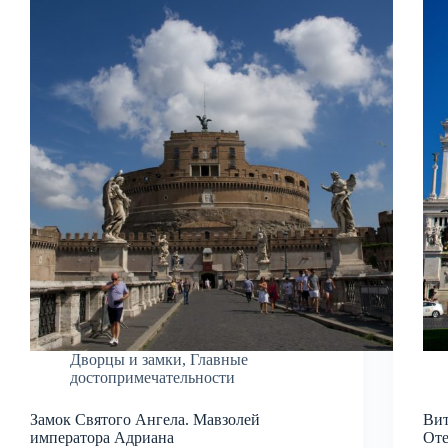
Дворцы и замки
,
Главные
достопримечательности
Замок Святого Ангела. Мавзолей
Вит
императора Адриана
Оте