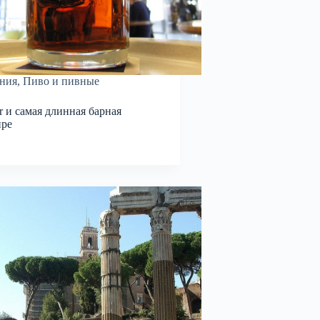
ния
,
Пиво и пивные
r и самая длинная барная
ире