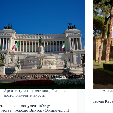
Архитектура и памятники
,
Главные
Архит
достопримечательности
Термы Кар
ториано — монумент «Отцу
чества», королю Виктору Эммануилу II