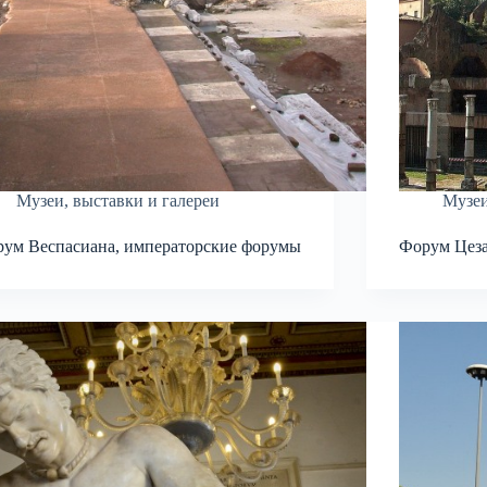
Музеи, выставки и галереи
Музеи
ум Веспасиана, императорские форумы
Форум Цеза