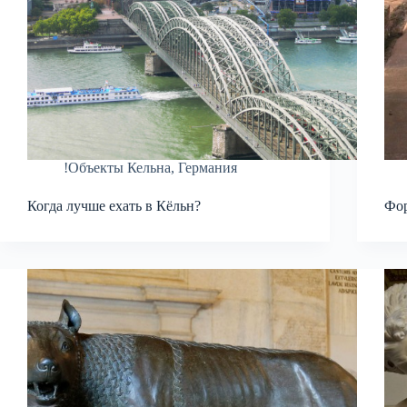
!Объекты Кельна
,
Германия
Когда лучше ехать в Кёльн?
Фор