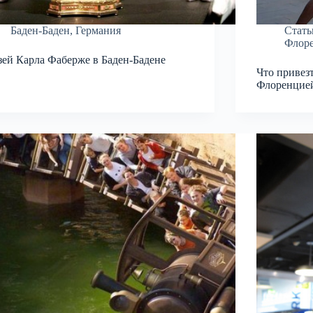
Баден-Баден
,
Германия
Стать
Флор
ей Карла Фаберже в Баден-Бадене
Что привезт
Флоренцией