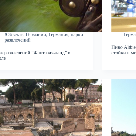
!Объекты Германии
,
Германия
,
парки
Герма
развлечений
Пиво Altbie
к развлечений “Фантазия-ланд” в
стойки в м
юле