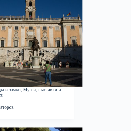
ы и замки
,
Музеи, выставки и
еи
аторов